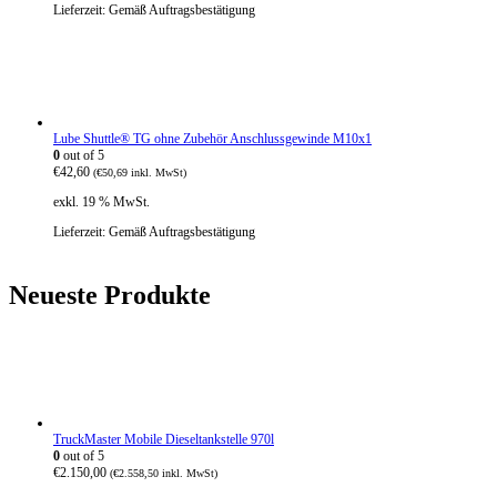
Lieferzeit:
Gemäß Auftragsbestätigung
Lube Shuttle® TG ohne Zubehör Anschlussgewinde M10x1
0
out of 5
€
42,60
(
€
50,69
inkl. MwSt)
exkl. 19 % MwSt.
Lieferzeit:
Gemäß Auftragsbestätigung
Neueste Produkte
TruckMaster Mobile Dieseltankstelle 970l
0
out of 5
€
2.150,00
(
€
2.558,50
inkl. MwSt)