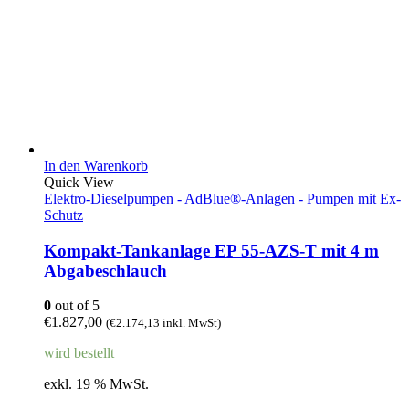
In den Warenkorb
Quick View
Elektro-Dieselpumpen - AdBlue®-Anlagen - Pumpen mit Ex-
Schutz
Kompakt-Tankanlage EP 55-AZS-T mit 4 m
Abgabeschlauch
0
out of 5
€
1.827,00
(
€
2.174,13
inkl. MwSt)
wird bestellt
exkl. 19 % MwSt.