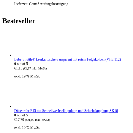
0
Lieferzeit:
Gemäß Auftragsbestätigung
Besteseller
Lube-Shuttle® Leerkartusche transparent mit rotem Folgekolben (VPE 112)
0
out of 5
€
1,15
(
€
1,37
inkl. MwSt)
exkl. 19 % MwSt.
Düsenrohr F15 mit Schnellwechselkupplung und Schiebekupplung SK16
0
out of 5
€
17,70
(
€
21,06
inkl. MwSt)
exkl. 19 % MwSt.