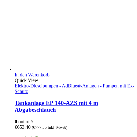
In den Warenkorb
Quick View
Elektro-Dieselpumpen - AdBlue®-Anlagen - Pumpen mit Ex-
Schutz
Tankanlage EP 140-AZS mit 4 m
Abgabeschlauch
0
out of 5
€
653,40
(
€
777,55
inkl. MwSt)