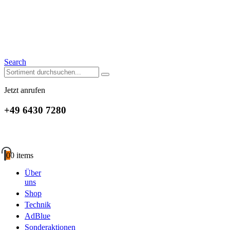
Search
Jetzt anrufen
+49 6430 7280
0
0 items
Über
uns
Shop
Technik
AdBlue
Sonderaktionen