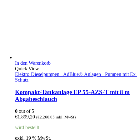
In den Warenkorb
Quick View
Elektro-Dieselpumpen - AdBlue®-Anlagen - Pumpen mit Ex-
Schutz
Kompakt-Tankanlage EP 55-AZS-T mit 8 m
Abgabeschlauch
0
out of 5
€
1.899,20
(
€
2.260,05
inkl. MwSt)
wird bestellt
exkl. 19 % MwSt.