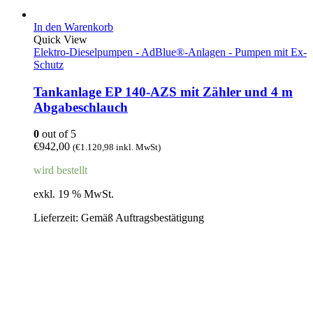
In den Warenkorb
Quick View
Elektro-Dieselpumpen - AdBlue®-Anlagen - Pumpen mit Ex-
Schutz
Tankanlage EP 140-AZS mit Zähler und 4 m
Abgabeschlauch
0
out of 5
€
942,00
(
€
1.120,98
inkl. MwSt)
wird bestellt
exkl. 19 % MwSt.
Lieferzeit:
Gemäß Auftragsbestätigung