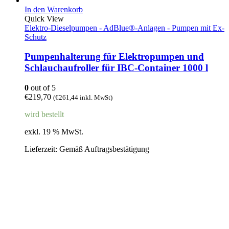
In den Warenkorb
Quick View
Elektro-Dieselpumpen - AdBlue®-Anlagen - Pumpen mit Ex-
Schutz
Pumpenhalterung für Elektropumpen und
Schlauchaufroller für IBC-Container 1000 l
0
out of 5
€
219,70
(
€
261,44
inkl. MwSt)
wird bestellt
exkl. 19 % MwSt.
Lieferzeit:
Gemäß Auftragsbestätigung