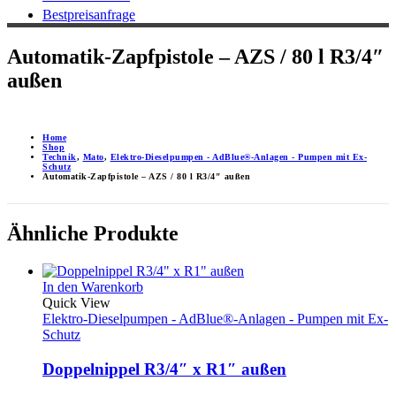
Bestpreisanfrage
Automatik-Zapfpistole – AZS / 80 l R3/4″
außen
Home
Shop
Technik
,
Mato
,
Elektro-Dieselpumpen - AdBlue®-Anlagen - Pumpen mit Ex-
Schutz
Automatik-Zapfpistole – AZS / 80 l R3/4″ außen
Ähnliche Produkte
In den Warenkorb
Quick View
Elektro-Dieselpumpen - AdBlue®-Anlagen - Pumpen mit Ex-
Schutz
Doppelnippel R3/4″ x R1″ außen