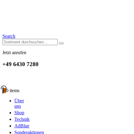
Search
Jetzt anrufen
+49 6430 7280
0
0 items
Über
uns
Shop
Technik
AdBlue
Sonderaktionen