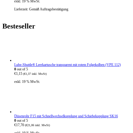
exkl. 19 % MwSt.
4
0
Lieferzeit:
Gemäß Auftragsbestätigung
Besteseller
Lube-Shuttle® Leerkartusche transparent mit rotem Folgekolben (VPE 112)
0
out of 5
€
1,15
(
€
1,37
inkl. MwSt)
exkl. 19 % MwSt.
Düsenrohr F15 mit Schnellwechselkupplung und Schiebekupplung SK16
0
out of 5
€
17,70
(
€
21,06
inkl. MwSt)