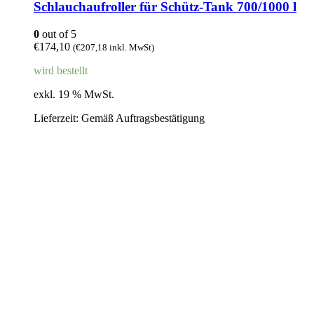
Schlauchaufroller für Schütz-Tank 700/1000 l
0
out of 5
€
174,10
(
€
207,18
inkl. MwSt)
wird bestellt
exkl. 19 % MwSt.
Lieferzeit:
Gemäß Auftragsbestätigung