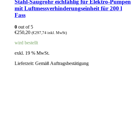
Stahl-Saugrohr eichfählig für Elektro-Pumpen
mit Luftmessverhinderungseinheit für 200 l
Fass
0
out of 5
€
250,20
(
€
297,74
inkl. MwSt)
wird bestellt
exkl. 19 % MwSt.
Lieferzeit:
Gemäß Auftragsbestätigung