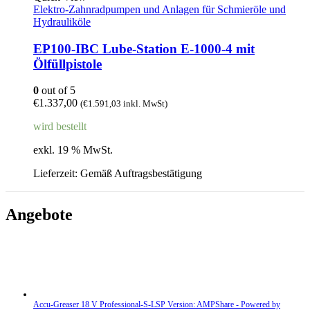
Elektro-Zahnradpumpen und Anlagen für Schmieröle und
Hydrauliköle
EP100-IBC Lube-Station E-1000-4 mit
Ölfüllpistole
0
out of 5
€
1.337,00
(
€
1.591,03
inkl. MwSt)
wird bestellt
exkl. 19 % MwSt.
Lieferzeit:
Gemäß Auftragsbestätigung
Angebote
Accu-Greaser 18 V Professional-S-LSP Version: AMPShare - Powered by