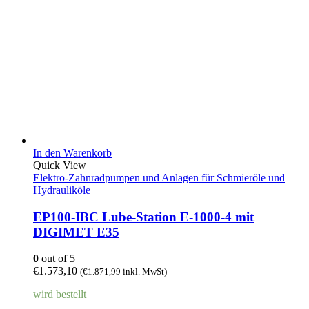
In den Warenkorb
Quick View
Elektro-Zahnradpumpen und Anlagen für Schmieröle und
Hydrauliköle
EP100-IBC Lube-Station E-1000-4 mit
DIGIMET E35
0
out of 5
€
1.573,10
(
€
1.871,99
inkl. MwSt)
wird bestellt