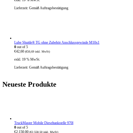
exkl. 19 % MwSt.
Lieferzeit:
Gemäß Auftragsbestätigung
Lube Shuttle® TG ohne Zubehör Anschlussgewinde M10x1
0
out of 5
€
42,60
(
€
50,69
inkl. MwSt)
exkl. 19 % MwSt.
Lieferzeit:
Gemäß Auftragsbestätigung
Neueste Produkte
TruckMaster Mobile Dieseltankstelle 970l
0
out of 5
€
2.150,00
(
€
2.558,50
inkl. MwSt)