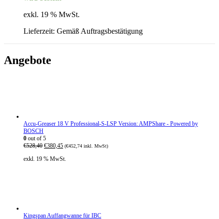
exkl. 19 % MwSt.
Lieferzeit:
Gemäß Auftragsbestätigung
Angebote
Accu-Greaser 18 V Professional-S-LSP Version: AMPShare - Powered by
BOSCH
0
out of 5
U
A
€
528,40
€
380,45
(
€
452,74
inkl. MwSt)
r
k
exkl. 19 % MwSt.
s
t
p
u
r
e
ü
l
n
l
g
e
l
r
i
P
Kingspan Auffangwanne für IBC
c
r