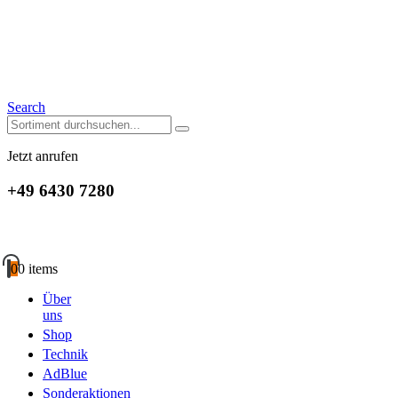
Search
Jetzt anrufen
+49 6430 7280
0
0 items
Über
uns
Shop
Technik
AdBlue
Sonderaktionen