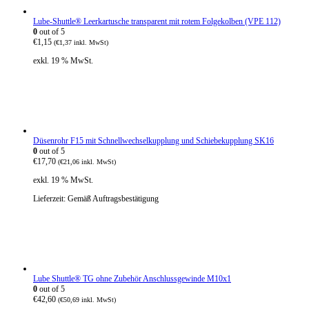
Lube-Shuttle® Leerkartusche transparent mit rotem Folgekolben (VPE 112)
0
out of 5
€
1,15
(
€
1,37
inkl. MwSt)
exkl. 19 % MwSt.
Düsenrohr F15 mit Schnellwechselkupplung und Schiebekupplung SK16
0
out of 5
€
17,70
(
€
21,06
inkl. MwSt)
exkl. 19 % MwSt.
Lieferzeit:
Gemäß Auftragsbestätigung
Lube Shuttle® TG ohne Zubehör Anschlussgewinde M10x1
0
out of 5
€
42,60
(
€
50,69
inkl. MwSt)