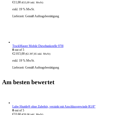
€
11,00
(
€
13,09
inkl. MwSt)
exkl. 19 % MwSt.
Lieferzeit:
Gemäß Auftragsbestätigung
TruckMaster Mobile Dieseltankstelle 970l
0
out of 5
€
2.015,00
(
€
2.397,85
inkl. MwSt)
exkl. 19 % MwSt.
Lieferzeit:
Gemäß Auftragsbestätigung
Am besten bewertet
Lube-Shuttle® ohne Zubehör, verzinkt mit Anschlussgewinde R1/8"
0
out of 5
€
33,60
(
€
39,98
inkl. MwSt)