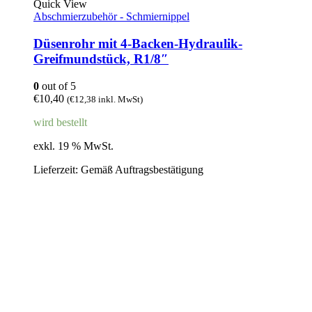
Quick View
Abschmierzubehör - Schmiernippel
Düsenrohr mit 4-Backen-Hydraulik-
Greifmundstück, R1/8″
0
out of 5
€
10,40
(
€
12,38
inkl. MwSt)
wird bestellt
exkl. 19 % MwSt.
Lieferzeit:
Gemäß Auftragsbestätigung