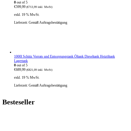
0
out of 5
h
e
€
599,99
(
€
713,99
inkl. MwSt)
e
i
r
s
exkl. 19 % MwSt.
P
i
r
s
Lieferzeit:
Gemäß Auftragsbestätigung
e
t
i
:
s
€
w
3
a
8
r
0
:
,
1000l Schütz Vorrats und Entsorgungstank Öltank Dieseltank Heizöltank
€
4
Lagertank
5
5
0
out of 5
2
.
€
689,99
8
(
€
821,09
inkl. MwSt)
,
exkl. 19 % MwSt.
4
0
Lieferzeit:
Gemäß Auftragsbestätigung
Besteseller