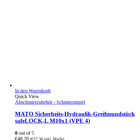
In den Warenkorb
Quick View
Abschmierzubehör - Schmiernippel
MATO Sicherheits-Hydraulik-Greifmundstück
safeLOCK-L M10x1 (VPE 4)
0
out of 5
€
48,20
(
€
57,36
inkl. MwSt)