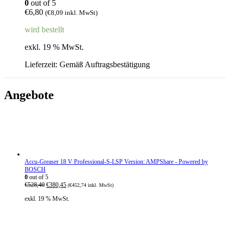
0
out of 5
€
6,80
(
€
8,09
inkl. MwSt)
wird bestellt
exkl. 19 % MwSt.
Lieferzeit:
Gemäß Auftragsbestätigung
Angebote
Accu-Greaser 18 V Professional-S-LSP Version: AMPShare - Powered by
BOSCH
0
out of 5
U
A
€
528,40
€
380,45
(
€
452,74
inkl. MwSt)
r
k
exkl. 19 % MwSt.
s
t
p
u
r
e
ü
l