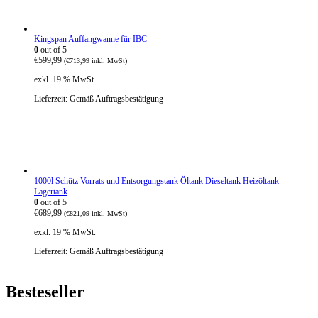
n
l
g
e
l
r
i
P
Kingspan Auffangwanne für IBC
c
r
0
out of 5
h
e
€
599,99
(
€
713,99
inkl. MwSt)
e
i
r
s
exkl. 19 % MwSt.
P
i
r
s
Lieferzeit:
Gemäß Auftragsbestätigung
e
t
i
:
s
€
w
3
a
8
r
0
:
,
1000l Schütz Vorrats und Entsorgungstank Öltank Dieseltank Heizöltank
€
4
Lagertank
5
5
0
out of 5
2
.
€
689,99
8
(
€
821,09
inkl. MwSt)
,
exkl. 19 % MwSt.
4
0
Lieferzeit:
Gemäß Auftragsbestätigung
Besteseller