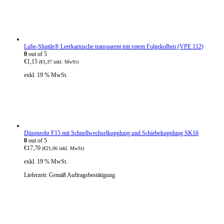
Lube-Shuttle® Leerkartusche transparent mit rotem Folgekolben (VPE 112)
0
out of 5
€
1,15
(
€
1,37
inkl. MwSt)
exkl. 19 % MwSt.
Düsenrohr F15 mit Schnellwechselkupplung und Schiebekupplung SK16
0
out of 5
€
17,70
(
€
21,06
inkl. MwSt)
exkl. 19 % MwSt.
Lieferzeit:
Gemäß Auftragsbestätigung