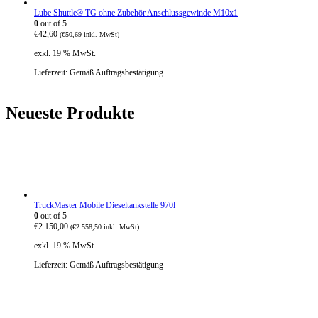
Lube Shuttle® TG ohne Zubehör Anschlussgewinde M10x1
0
out of 5
€
42,60
(
€
50,69
inkl. MwSt)
exkl. 19 % MwSt.
Lieferzeit:
Gemäß Auftragsbestätigung
Neueste Produkte
TruckMaster Mobile Dieseltankstelle 970l
0
out of 5
€
2.150,00
(
€
2.558,50
inkl. MwSt)
exkl. 19 % MwSt.
Lieferzeit:
Gemäß Auftragsbestätigung