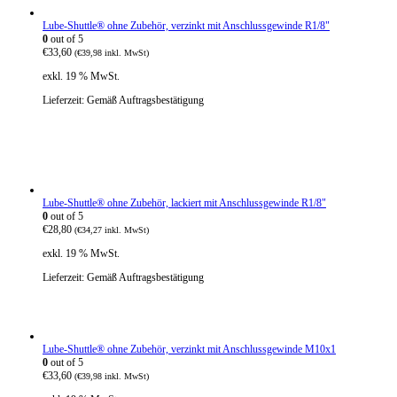
Lube-Shuttle® ohne Zubehör, verzinkt mit Anschlussgewinde R1/8"
0
out of 5
€
33,60
(
€
39,98
inkl. MwSt)
exkl. 19 % MwSt.
Lieferzeit:
Gemäß Auftragsbestätigung
Lube-Shuttle® ohne Zubehör, lackiert mit Anschlussgewinde R1/8"
0
out of 5
€
28,80
(
€
34,27
inkl. MwSt)
exkl. 19 % MwSt.
Lieferzeit:
Gemäß Auftragsbestätigung
Lube-Shuttle® ohne Zubehör, verzinkt mit Anschlussgewinde M10x1
0
out of 5
€
33,60
(
€
39,98
inkl. MwSt)