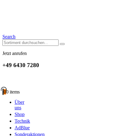
Search
Jetzt anrufen
+49 6430 7280
0
0 items
Über
uns
Shop
Technik
AdBlue
Sonderaktionen