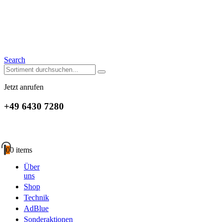
Search
Jetzt anrufen
+49 6430 7280
0
0 items
Über
uns
Shop
Technik
AdBlue
Sonderaktionen