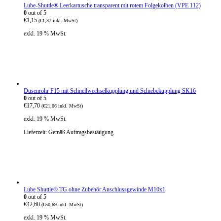
Lube-Shuttle® Leerkartusche transparent mit rotem Folgekolben (VPE 112)
0
out of 5
€
1,15
(
€
1,37
inkl. MwSt)
exkl. 19 % MwSt.
Düsenrohr F15 mit Schnellwechselkupplung und Schiebekupplung SK16
0
out of 5
€
17,70
(
€
21,06
inkl. MwSt)
exkl. 19 % MwSt.
Lieferzeit:
Gemäß Auftragsbestätigung
Lube Shuttle® TG ohne Zubehör Anschlussgewinde M10x1
0
out of 5
€
42,60
(
€
50,69
inkl. MwSt)
exkl. 19 % MwSt.