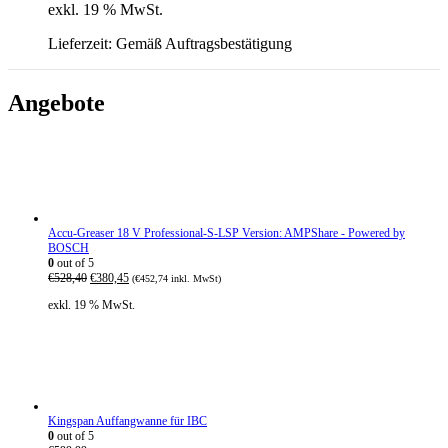
exkl. 19 % MwSt.
Lieferzeit:
Gemäß Auftragsbestätigung
Angebote
Accu-Greaser 18 V Professional-S-LSP Version: AMPShare - Powered by
BOSCH
0
out of 5
U
A
€
528,40
€
380,45
(
€
452,74
inkl. MwSt)
r
k
exkl. 19 % MwSt.
s
t
p
u
r
e
ü
l
n
l
g
e
l
r
i
P
Kingspan Auffangwanne für IBC
c
r
0
out of 5
h
e