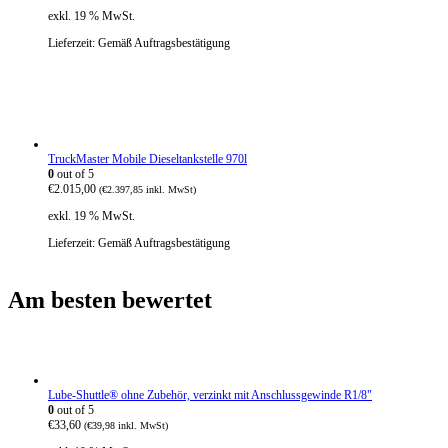
exkl. 19 % MwSt.
Lieferzeit:
Gemäß Auftragsbestätigung
TruckMaster Mobile Dieseltankstelle 970l
0
out of 5
€
2.015,00
(
€
2.397,85
inkl. MwSt)
exkl. 19 % MwSt.
Lieferzeit:
Gemäß Auftragsbestätigung
Am besten bewertet
Lube-Shuttle® ohne Zubehör, verzinkt mit Anschlussgewinde R1/8"
0
out of 5
€
33,60
(
€
39,98
inkl. MwSt)