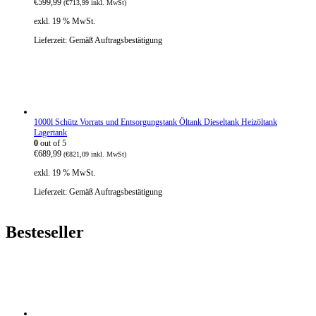
€
599,99
(
€
713,99
inkl. MwSt)
e
i
r
s
exkl. 19 % MwSt.
P
i
r
s
Lieferzeit:
Gemäß Auftragsbestätigung
e
t
i
:
s
€
w
3
a
8
r
0
:
,
1000l Schütz Vorrats und Entsorgungstank Öltank Dieseltank Heizöltank
€
4
Lagertank
5
5
0
out of 5
2
.
€
689,99
8
(
€
821,09
inkl. MwSt)
,
exkl. 19 % MwSt.
4
0
Lieferzeit:
Gemäß Auftragsbestätigung
Besteseller