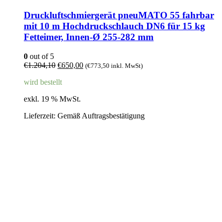
Druckluftschmiergerät pneuMATO 55 fahrbar
mit 10 m Hochdruckschlauch DN6 für 15 kg
Fetteimer, Innen-Ø 255-282 mm
0
out of 5
Ursprünglicher
Aktueller
€
1.204,10
€
650,00
(
€
773,50
inkl. MwSt)
Preis
Preis
wird bestellt
war:
ist:
€1.204,10
€650,00.
exkl. 19 % MwSt.
Lieferzeit:
Gemäß Auftragsbestätigung