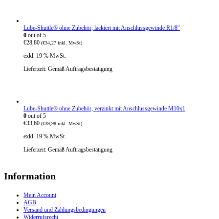
Lube-Shuttle® ohne Zubehör, lackiert mit Anschlussgewinde R1/8"
0
out of 5
€
28,80
(
€
34,27
inkl. MwSt)
exkl. 19 % MwSt.
Lieferzeit:
Gemäß Auftragsbestätigung
Lube-Shuttle® ohne Zubehör, verzinkt mit Anschlussgewinde M10x1
0
out of 5
€
33,60
(
€
39,98
inkl. MwSt)
exkl. 19 % MwSt.
Lieferzeit:
Gemäß Auftragsbestätigung
Information
Mein Account
AGB
Versand und Zahlungsbedingungen
Widerrufsrecht