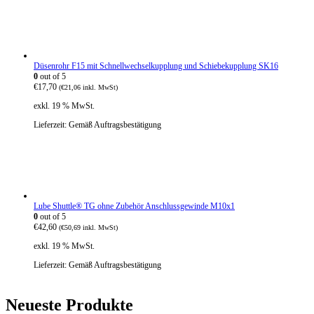
Düsenrohr F15 mit Schnellwechselkupplung und Schiebekupplung SK16
0
out of 5
€
17,70
(
€
21,06
inkl. MwSt)
exkl. 19 % MwSt.
Lieferzeit:
Gemäß Auftragsbestätigung
Lube Shuttle® TG ohne Zubehör Anschlussgewinde M10x1
0
out of 5
€
42,60
(
€
50,69
inkl. MwSt)
exkl. 19 % MwSt.
Lieferzeit:
Gemäß Auftragsbestätigung
Neueste Produkte