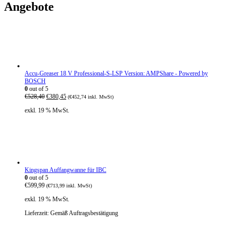
Angebote
Accu-Greaser 18 V Professional-S-LSP Version: AMPShare - Powered by
BOSCH
0
out of 5
U
A
€
528,40
€
380,45
(
€
452,74
inkl. MwSt)
r
k
exkl. 19 % MwSt.
s
t
p
u
r
e
ü
l
n
l
g
e
l
r
i
P
Kingspan Auffangwanne für IBC
c
r
0
out of 5
h
e
€
599,99
(
€
713,99
inkl. MwSt)
e
i
r
s
exkl. 19 % MwSt.
P
i
r
s
Lieferzeit:
Gemäß Auftragsbestätigung
e
t
i
: