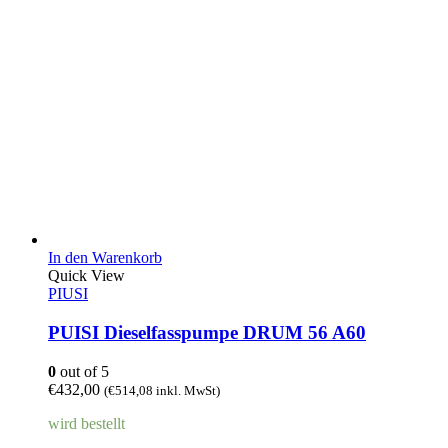
In den Warenkorb
Quick View
PIUSI
PUISI Dieselfasspumpe DRUM 56 A60
0
out of 5
€
432,00
(
€
514,08
inkl. MwSt)
wird bestellt