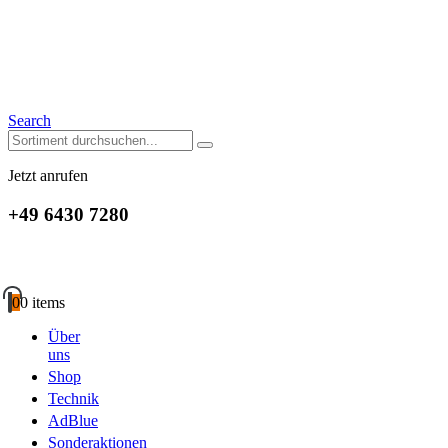
Search
Jetzt anrufen
+49 6430 7280
0
0 items
Über
uns
Shop
Technik
AdBlue
Sonderaktionen