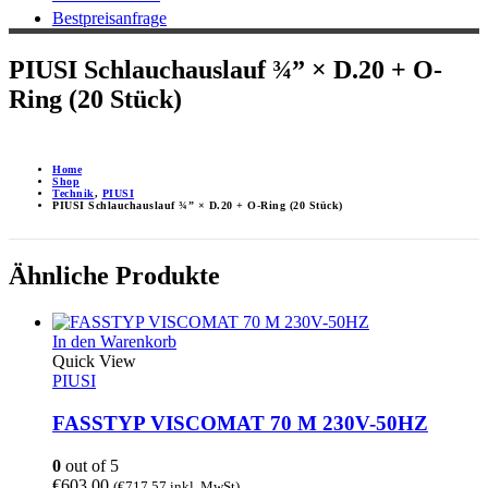
Bestpreisanfrage
PIUSI Schlauchauslauf ¾” × D.20 + O-
Ring (20 Stück)
Home
Shop
Technik
,
PIUSI
PIUSI Schlauchauslauf ¾” × D.20 + O-Ring (20 Stück)
Ähnliche Produkte
In den Warenkorb
Quick View
PIUSI
FASSTYP VISCOMAT 70 M 230V-50HZ
0
out of 5
€
603,00
(
€
717,57
inkl. MwSt)