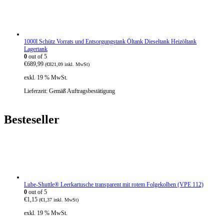
s
€
w
3
a
8
r
0
:
,
1000l Schütz Vorrats und Entsorgungstank Öltank Dieseltank Heizöltank
€
4
Lagertank
5
5
0
out of 5
2
.
€
689,99
8
(
€
821,09
inkl. MwSt)
,
exkl. 19 % MwSt.
4
0
Lieferzeit:
Gemäß Auftragsbestätigung
Besteseller
Lube-Shuttle® Leerkartusche transparent mit rotem Folgekolben (VPE 112)
0
out of 5
€
1,15
(
€
1,37
inkl. MwSt)
exkl. 19 % MwSt.