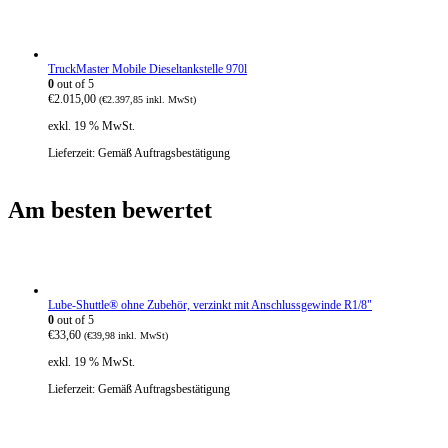
TruckMaster Mobile Dieseltankstelle 970l
0
out of 5
€
2.015,00
(
€
2.397,85
inkl. MwSt)
exkl. 19 % MwSt.
Lieferzeit:
Gemäß Auftragsbestätigung
Am besten bewertet
Lube-Shuttle® ohne Zubehör, verzinkt mit Anschlussgewinde R1/8"
0
out of 5
€
33,60
(
€
39,98
inkl. MwSt)
exkl. 19 % MwSt.
Lieferzeit:
Gemäß Auftragsbestätigung