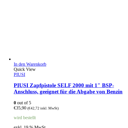
In den Warenkorb
Quick View
PIUSI
PIUSI Zapfpistole SELF 2000 mit 1″ BSP-
Anschluss, geeignet für die Abgabe von Benzin
0
out of 5
€
35,90
(
€
42,72
inkl. MwSt)
wird bestellt
exkl. 19 % MwSt.