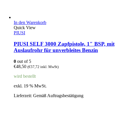
In den Warenkorb
Quick View
PIUSI
PIUSI SELF 3000 Zapfpistole, 1″ BSP, mit
Auslaufrohr für unverbleites Benzin
0
out of 5
€
48,50
(
€
57,72
inkl. MwSt)
wird bestellt
exkl. 19 % MwSt.
Lieferzeit:
Gemäß Auftragsbestätigung