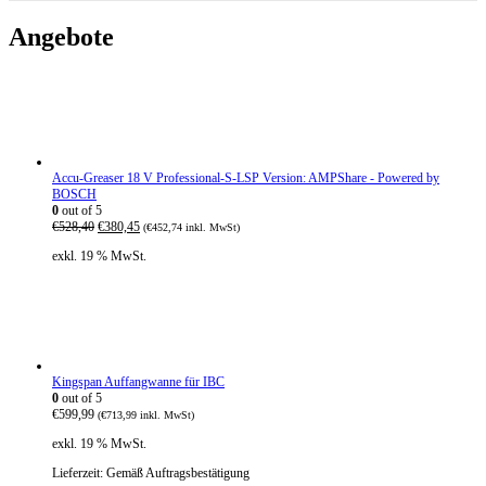
Angebote
Accu-Greaser 18 V Professional-S-LSP Version: AMPShare - Powered by
BOSCH
0
out of 5
U
A
€
528,40
€
380,45
(
€
452,74
inkl. MwSt)
r
k
exkl. 19 % MwSt.
s
t
p
u
r
e
ü
l
n
l
g
e
l
r
i
P
Kingspan Auffangwanne für IBC
c
r
0
out of 5
h
e
€
599,99
(
€
713,99
inkl. MwSt)
e
i
r
s
exkl. 19 % MwSt.
P
i
r
s
Lieferzeit:
Gemäß Auftragsbestätigung