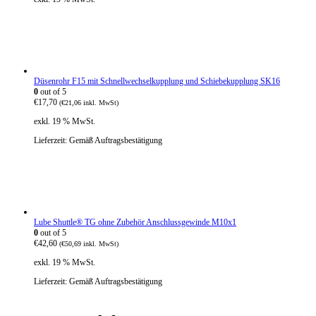
Düsenrohr F15 mit Schnellwechselkupplung und Schiebekupplung SK16
0
out of 5
€
17,70
(
€
21,06
inkl. MwSt)
exkl. 19 % MwSt.
Lieferzeit:
Gemäß Auftragsbestätigung
Lube Shuttle® TG ohne Zubehör Anschlussgewinde M10x1
0
out of 5
€
42,60
(
€
50,69
inkl. MwSt)
exkl. 19 % MwSt.
Lieferzeit:
Gemäß Auftragsbestätigung