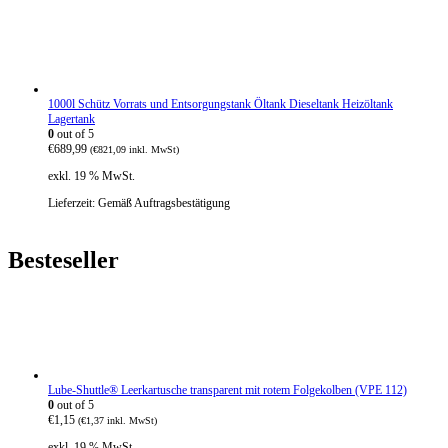
e
t
i
:
s
€
w
3
a
8
r
0
:
,
1000l Schütz Vorrats und Entsorgungstank Öltank Dieseltank Heizöltank
€
4
Lagertank
5
5
0
out of 5
2
.
€
689,99
8
(
€
821,09
inkl. MwSt)
,
exkl. 19 % MwSt.
4
0
Lieferzeit:
Gemäß Auftragsbestätigung
Besteseller
Lube-Shuttle® Leerkartusche transparent mit rotem Folgekolben (VPE 112)
0
out of 5
€
1,15
(
€
1,37
inkl. MwSt)
exkl. 19 % MwSt.