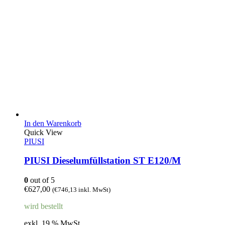
In den Warenkorb
Quick View
PIUSI
PIUSI Dieselumfüllstation ST E120/M
0
out of 5
€
627,00
(
€
746,13
inkl. MwSt)
wird bestellt
exkl. 19 % MwSt.