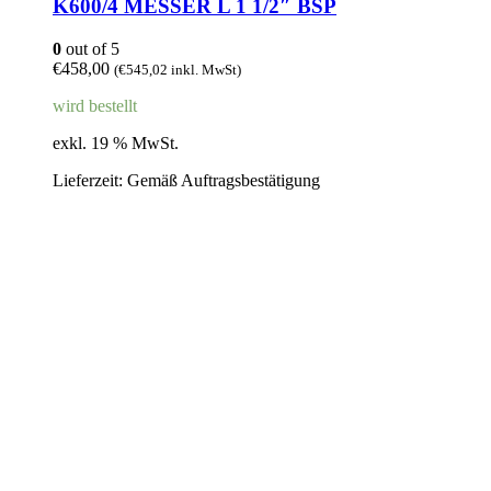
K600/4 MESSER L 1 1/2″ BSP
0
out of 5
€
458,00
(
€
545,02
inkl. MwSt)
wird bestellt
exkl. 19 % MwSt.
Lieferzeit:
Gemäß Auftragsbestätigung