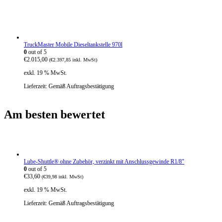
TruckMaster Mobile Dieseltankstelle 970l
0
out of 5
€
2.015,00
(
€
2.397,85
inkl. MwSt)
exkl. 19 % MwSt.
Lieferzeit:
Gemäß Auftragsbestätigung
Am besten bewertet
Lube-Shuttle® ohne Zubehör, verzinkt mit Anschlussgewinde R1/8"
0
out of 5
€
33,60
(
€
39,98
inkl. MwSt)
exkl. 19 % MwSt.
Lieferzeit:
Gemäß Auftragsbestätigung