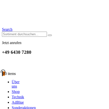
Search
Jetzt anrufen
+49 6430 7280
0
0 items
Über
uns
Shop
Technik
AdBlue
Sonderaktionen