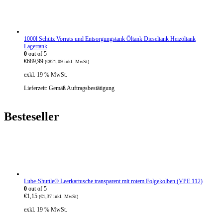
s
€
w
3
a
8
r
0
:
,
1000l Schütz Vorrats und Entsorgungstank Öltank Dieseltank Heizöltank
€
4
Lagertank
5
5
0
out of 5
2
.
€
689,99
8
(
€
821,09
inkl. MwSt)
,
exkl. 19 % MwSt.
4
0
Lieferzeit:
Gemäß Auftragsbestätigung
Besteseller
Lube-Shuttle® Leerkartusche transparent mit rotem Folgekolben (VPE 112)
0
out of 5
€
1,15
(
€
1,37
inkl. MwSt)
exkl. 19 % MwSt.