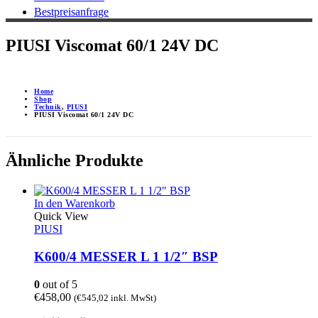
Bestpreisanfrage
PIUSI Viscomat 60/1 24V DC
Home
Shop
Technik
,
PIUSI
PIUSI Viscomat 60/1 24V DC
Ähnliche Produkte
In den Warenkorb
Quick View
PIUSI
K600/4 MESSER L 1 1/2″ BSP
0
out of 5
€
458,00
(
€
545,02
inkl. MwSt)