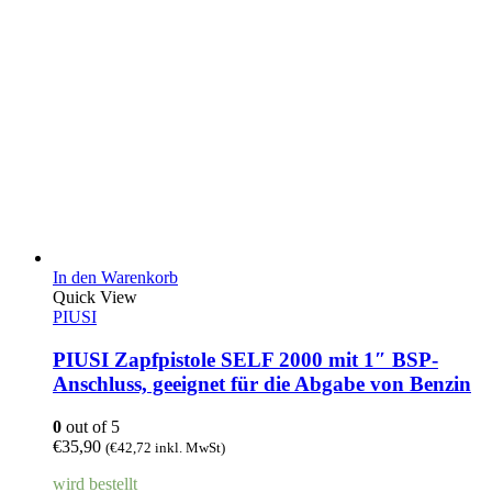
In den Warenkorb
Quick View
PIUSI
PIUSI Zapfpistole SELF 2000 mit 1″ BSP-
Anschluss, geeignet für die Abgabe von Benzin
0
out of 5
€
35,90
(
€
42,72
inkl. MwSt)
wird bestellt