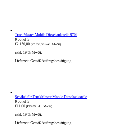
TruckMaster Mobile Dieseltankstelle 970l
0
out of 5
€
2.150,00
(
€
2.558,50
inkl. MwSt)
exkl. 19 % MwSt.
Lieferzeit:
Gemäß Auftragsbestätigung
Schäkel für TruckMaster Mobile Dieseltankstelle
0
out of 5
€
11,00
(
€
13,09
inkl. MwSt)
exkl. 19 % MwSt.
Lieferzeit:
Gemäß Auftragsbestätigung