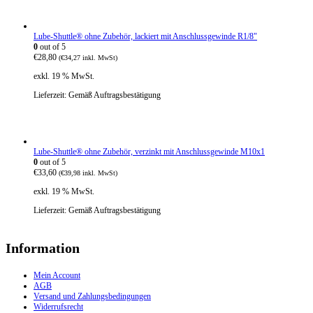
Lube-Shuttle® ohne Zubehör, lackiert mit Anschlussgewinde R1/8"
0
out of 5
€
28,80
(
€
34,27
inkl. MwSt)
exkl. 19 % MwSt.
Lieferzeit:
Gemäß Auftragsbestätigung
Lube-Shuttle® ohne Zubehör, verzinkt mit Anschlussgewinde M10x1
0
out of 5
€
33,60
(
€
39,98
inkl. MwSt)
exkl. 19 % MwSt.
Lieferzeit:
Gemäß Auftragsbestätigung
Information
Mein Account
AGB
Versand und Zahlungsbedingungen
Widerrufsrecht