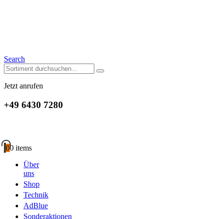
Search
Jetzt anrufen
+49 6430 7280
0
0 items
Über
uns
Shop
Technik
AdBlue
Sonderaktionen