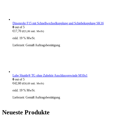
Düsenrohr F15 mit Schnellwechselkupplung und Schiebekupplung SK16
0
out of 5
€
17,70
(
€
21,06
inkl. MwSt)
exkl. 19 % MwSt.
Lieferzeit:
Gemäß Auftragsbestätigung
Lube Shuttle® TG ohne Zubehör Anschlussgewinde M10x1
0
out of 5
€
42,60
(
€
50,69
inkl. MwSt)
exkl. 19 % MwSt.
Lieferzeit:
Gemäß Auftragsbestätigung
Neueste Produkte