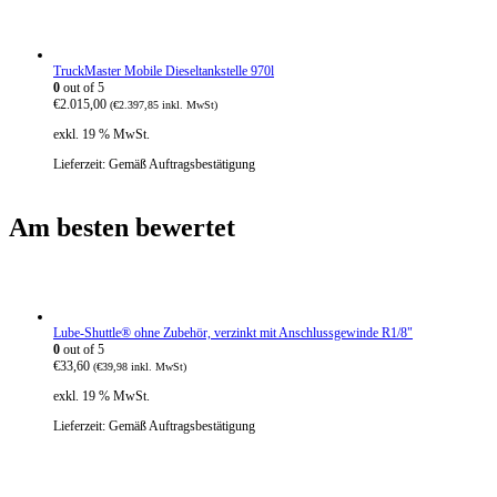
TruckMaster Mobile Dieseltankstelle 970l
0
out of 5
€
2.015,00
(
€
2.397,85
inkl. MwSt)
exkl. 19 % MwSt.
Lieferzeit:
Gemäß Auftragsbestätigung
Am besten bewertet
Lube-Shuttle® ohne Zubehör, verzinkt mit Anschlussgewinde R1/8"
0
out of 5
€
33,60
(
€
39,98
inkl. MwSt)
exkl. 19 % MwSt.
Lieferzeit:
Gemäß Auftragsbestätigung