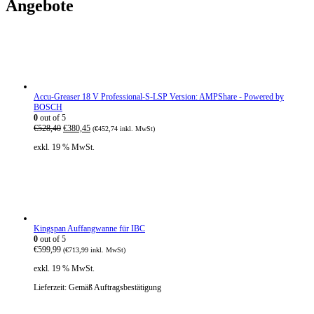
Angebote
Accu-Greaser 18 V Professional-S-LSP Version: AMPShare - Powered by
BOSCH
0
out of 5
U
A
€
528,40
€
380,45
(
€
452,74
inkl. MwSt)
r
k
exkl. 19 % MwSt.
s
t
p
u
r
e
ü
l
n
l
g
e
l
r
i
P
Kingspan Auffangwanne für IBC
c
r
0
out of 5
h
e
€
599,99
(
€
713,99
inkl. MwSt)
e
i
r
s
exkl. 19 % MwSt.
P
i
r
s
Lieferzeit:
Gemäß Auftragsbestätigung
e
t
i
: